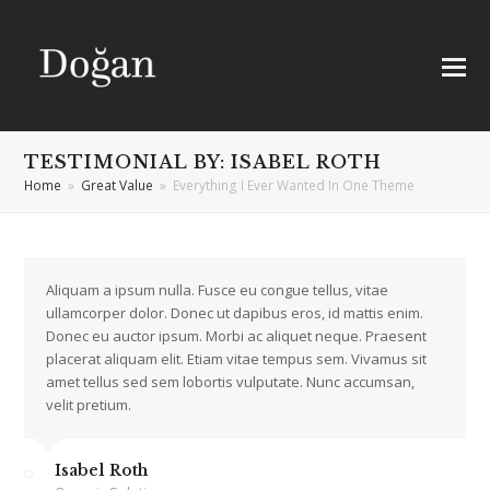
TESTIMONIAL BY: ISABEL ROTH
Home
»
Great Value
»
Everything I Ever Wanted In One Theme
Aliquam a ipsum nulla. Fusce eu congue tellus, vitae
ullamcorper dolor. Donec ut dapibus eros, id mattis enim.
Donec eu auctor ipsum. Morbi ac aliquet neque. Praesent
placerat aliquam elit. Etiam vitae tempus sem. Vivamus sit
amet tellus sed sem lobortis vulputate. Nunc accumsan,
velit pretium.
Isabel Roth