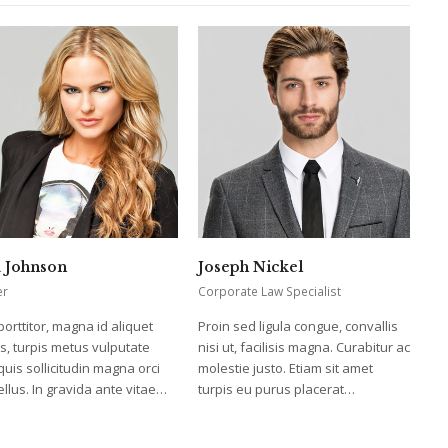
 Johnson
Joseph Nickel
er
Corporate Law Specialist
porttitor, magna id aliquet
Proin sed ligula congue, convallis
s, turpis metus vulputate
nisi ut, facilisis magna. Curabitur ac
 quis sollicitudin magna orci
molestie justo. Etiam sit amet
ellus. In gravida ante vitae…
turpis eu purus placerat…