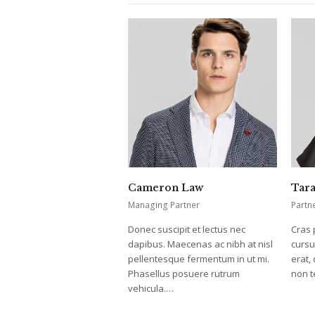
Cameron Law
Tara
Managing Partner
Partn
Donec suscipit et lectus nec
Cras 
dapibus. Maecenas ac nibh at nisl
cursu
pellentesque fermentum in ut mi.
erat,
Phasellus posuere rutrum
non t
vehicula.…