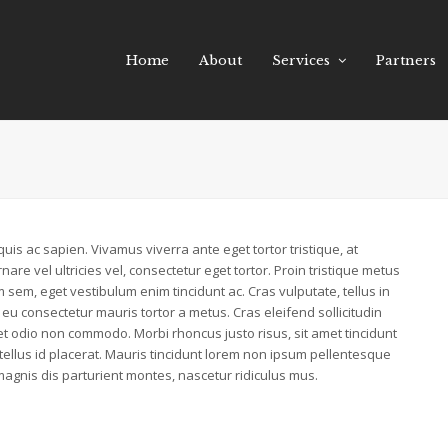
Home
About
Services
Partners
uis ac sapien. Vivamus viverra ante eget tortor tristique, at
re vel ultricies vel, consectetur eget tortor. Proin tristique metus
em, eget vestibulum enim tincidunt ac. Cras vulputate, tellus in
 eu consectetur mauris tortor a metus. Cras eleifend sollicitudin
et odio non commodo. Morbi rhoncus justo risus, sit amet tincidunt
 tellus id placerat. Mauris tincidunt lorem non ipsum pellentesque
magnis dis parturient montes, nascetur ridiculus mus.