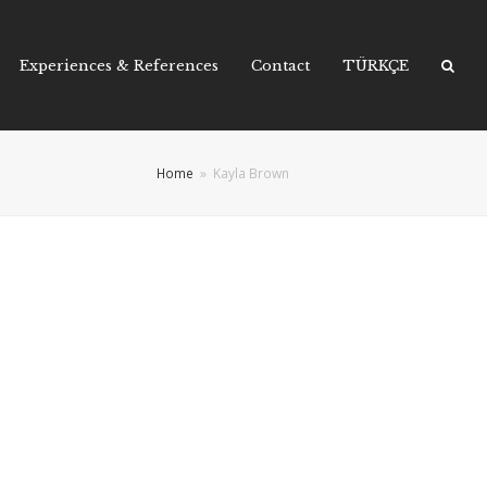
Experiences & References
Contact
TÜRKÇE
Home
»
Kayla Brown