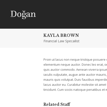
KAYLA BROWN
Financial Law Specailist
Proin ut lacus non neque tristique posuere q
elementum neque auctor. Donec leo erat, orna
quis auctor commodo. Aenean viverra ipsum s
iaculis vulputate, augue ante auctor mauris,
mauris quis volutpat. Duis faucibus imperdi
lacus auctor eu. Curabitur molestie sit amet
tincidunt. Cum sociis natoque penatibus et 
Related Staff