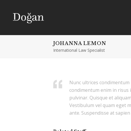
JOHANNA LEMON
International Law Specialist
Nunc ultrices condimentum o
condimentum enim in risus i
pulvinar. Quisque et aliqua
Vestibulum vel quam eget ma
ante. Suspendisse at sapie