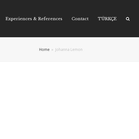
Experiences & References
Contact
TÜRKÇE
Home
»
Johanna Lemon