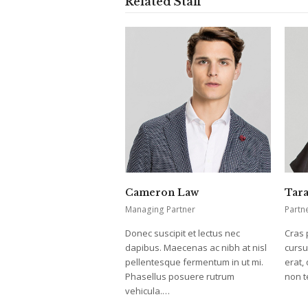
Related Staff
Cameron Law
Tara
Managing Partner
Partn
Donec suscipit et lectus nec
Cras 
dapibus. Maecenas ac nibh at nisl
cursu
pellentesque fermentum in ut mi.
erat,
Phasellus posuere rutrum
non t
vehicula.…