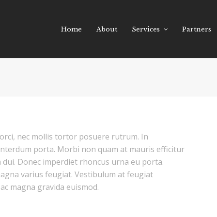
Home
About
Services
Partners
rci, nec mollis tortor posuere rutrum. In
nterdum porta. Morbi non quam at mauris efficitur
m dui. Donec imperdiet rhoncus urna eu porta.
gna varius feugiat. Vestibulum at feugiat
n ac magna gravida euismod.