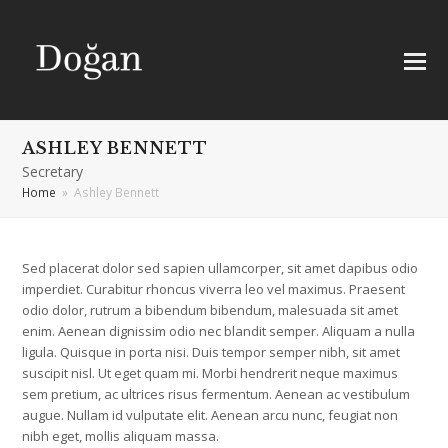
ASHLEY BENNETT
Secretary
Home
»
Ashley Bennett
Sed placerat dolor sed sapien ullamcorper, sit amet dapibus odio
imperdiet. Curabitur rhoncus viverra leo vel maximus. Praesent
odio dolor, rutrum a bibendum bibendum, malesuada sit amet
enim. Aenean dignissim odio nec blandit semper. Aliquam a nulla
ligula. Quisque in porta nisi. Duis tempor semper nibh, sit amet
suscipit nisl. Ut eget quam mi. Morbi hendrerit neque maximus
sem pretium, ac ultrices risus fermentum. Aenean ac vestibulum
augue. Nullam id vulputate elit. Aenean arcu nunc, feugiat non
nibh eget, mollis aliquam massa.